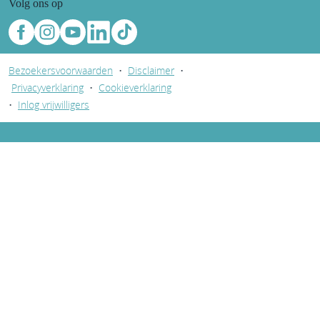
Volg ons op
Bezoekersvoorwaarden
•
Disclaimer
•
Privacyverklaring
•
Cookieverklaring
•
Inlog vrijwilligers