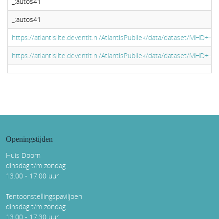
_:autos41
_:autos41
https://atlantislite.deventit.nl/AtlantisPubliek/data/dataset/MHD+-+Mi
https://atlantislite.deventit.nl/AtlantisPubliek/data/dataset/MHD+-+Mi
Openingstijden
Huis Doorn
dinsdag t/m zondag
13.00 - 17.00 uur
Tentoonstellingspaviljoen
dinsdag t/m zondag
13.00 - 17.30 uur