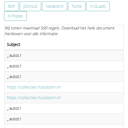
RDF
JSONLD
Notation3
Turtle
N-Quads
N-Triples
Wij tonen maximaal 500 regels. Download het hele document
hierboven voor alle informatie.
Subject
_:autos1
_:autos1
_:autos1
https://collecties.huisdoorn.nl/
https://collecties.huisdoorn.nl/
_:autos1
_:autos1