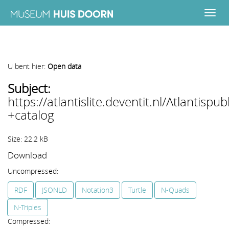
U bent hier:
Open data
Subject:
https://atlantislite.deventit.nl/Atlantisp
+catalog
Size: 22.2 kB
Download
Uncompressed:
RDF
JSONLD
Notation3
Turtle
N-Quads
N-Triples
Compressed: